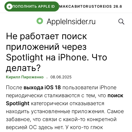
+
ПОПОЛНИТЬ APPLE ID
МАКС
АВИТО
RUSTORE
IOS 26.6
Поис
DDE STORE
СБЕР КИДС
ВТБ ОНЛАЙН
ЧАТ В ROBLOX
AppleInsider.ru
Не работает поиск
приложений через
Spotlight на iPhone. Что
делать?
Кирилл Пироженко
08.06.2025
После
выхода iOS 18
пользователи iPhone
периодически сталкиваются с тем, что
поиск
Spotlight
категорически отказывается
находить установленные приложения. Самое
забавное, что связи с какой-то конкретной
версией ОС здесь нет. У кого-то глюк