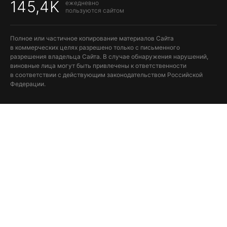
145,4K
ежедневно
пользуются сайтом
Полное или частичное копирование материалов Сайта
в коммерческих целях разрешено только с письменного
разрешения владельца Сайта. В случае обнаружения нарушений,
виновные лица могут быть привлечены к ответственности
в соответствии с действующим законодательством Российской
Федерации.