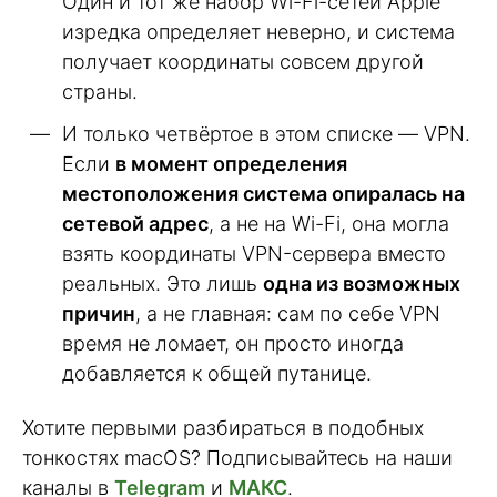
Один и тот же набор Wi-Fi-сетей Apple
изредка определяет неверно, и система
получает координаты совсем другой
страны.
И только четвёртое в этом списке — VPN.
Если
в момент определения
местоположения система опиралась на
сетевой адрес
, а не на Wi-Fi, она могла
взять координаты VPN-сервера вместо
реальных. Это лишь
одна из возможных
причин
, а не главная: сам по себе VPN
время не ломает, он просто иногда
добавляется к общей путанице.
Хотите первыми разбираться в подобных
тонкостях macOS? Подписывайтесь на наши
каналы в
Telegram
и
МАКС
.