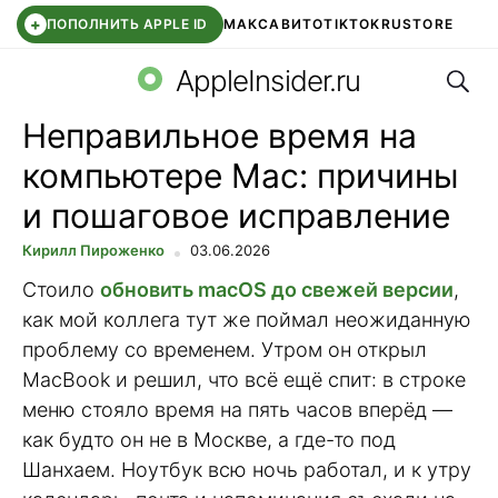
+
ПОПОЛНИТЬ APPLE ID
МАКС
АВИТО
TIKTOK
RUSTORE
Поис
SYNTARA
WB КЛУБ
IOS 26.6
DDE STORE
AppleInsider.ru
Неправильное время на
компьютере Mac: причины
и пошаговое исправление
Кирилл Пироженко
03.06.2026
Стоило
обновить macOS до свежей версии
,
как мой коллега тут же поймал неожиданную
проблему со временем. Утром он открыл
MacBook и решил, что всё ещё спит: в строке
меню стояло время на пять часов вперёд —
как будто он не в Москве, а где-то под
Шанхаем. Ноутбук всю ночь работал, и к утру