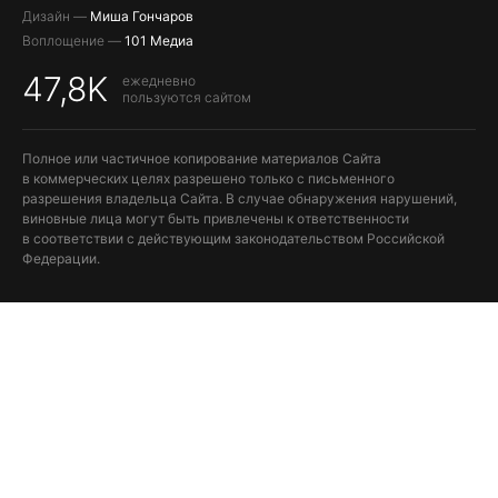
Дизайн —
Миша Гончаров
Воплощение —
101 Медиа
47,8K
ежедневно
пользуются сайтом
Полное или частичное копирование материалов Сайта
в коммерческих целях разрешено только с письменного
разрешения владельца Сайта. В случае обнаружения нарушений,
виновные лица могут быть привлечены к ответственности
в соответствии с действующим законодательством Российской
Федерации.