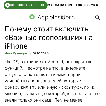
+
ПОПОЛНИТЬ APPLE ID
МАКС
АВИТО
RUSTORE
IOS 26.6
Поис
DDE STORE
СБЕР КИДС
ВТБ ОНЛАЙН
ЧАТ В ROBLOX
AppleInsider.ru
Почему стоит включить
«Важные геопозиции» на
iPhone
Иван Кузнецов
07.10.2020
На iOS, в отличие от Android, нет скрытых
функций. Несмотря на это, в интернете
регулярно появляются комментарии
удивлённых пользователей, которые
обнаружили ту или иную «скрытую», по их
мнению, функцию, о которой, как правило, не
знали только они сами. Тем не менее,