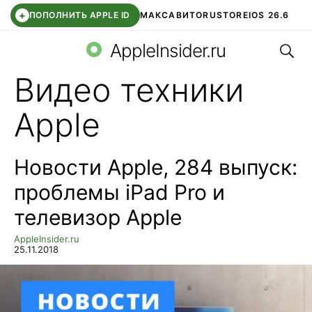
+
ПОПОЛНИТЬ APPLE ID
МАКС
АВИТО
RUSTORE
IOS 26.6
Поис
DDE STORE
СБЕР КИДС
ВТБ ОНЛАЙН
ЧАТ В ROBLOX
AppleInsider.ru
Видео техники
Apple
Новости Apple, 284 выпуск:
проблемы iPad Pro и
телевизор Apple
AppleInsider.ru
25.11.2018