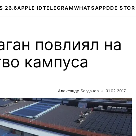
S 26.6
APPLE ID
TELEGRAM
WHATSAPP
DDE STOR
ган повлиял на
тво кампуса
Александр Богданов
01.02.2017