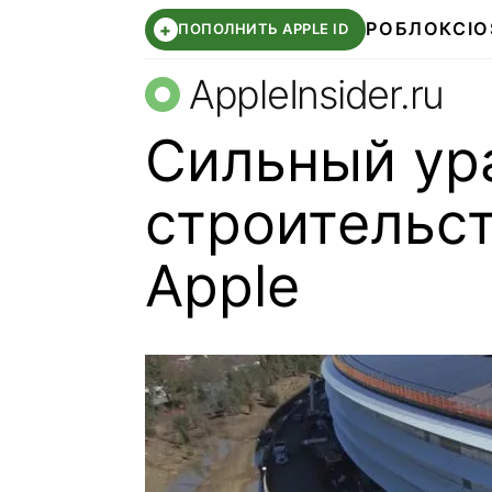
РОБЛОКС
IO
+
ПОПОЛНИТЬ APPLE ID
AppleInsider.ru
Сильный ура
строительс
Apple