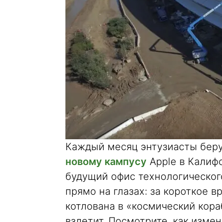
Каждый месяц энтузиасты беру
новому кампусу
Apple в Калиф
будущий офис технологическог
прямо на глазах: за короткое 
котлована в «космический кораб
взлетит. Посмотрите, как изме