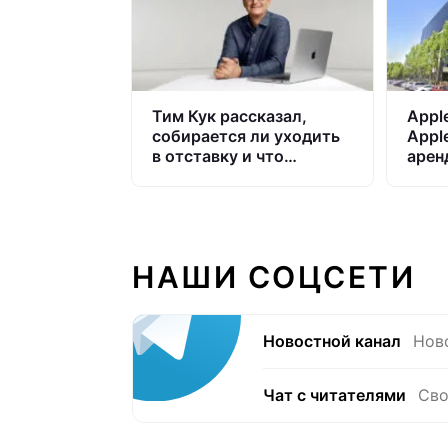
Тим Кук рассказал,
Appl
собирается ли уходить
Apple
в отставку и что
арен
производит Apple,
поме
кроме техники
НАШИ СОЦСЕТИ
Новостной канал
Нов
Чат с читателями
Сво