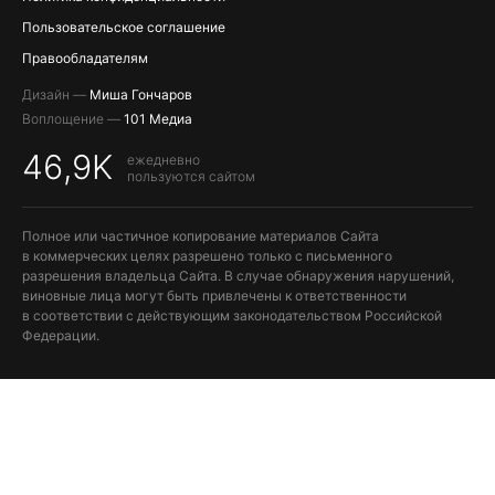
Пользовательское соглашение
Правообладателям
Дизайн —
Миша Гончаров
Воплощение —
101 Медиа
46,9K
ежедневно
пользуются сайтом
Полное или частичное копирование материалов Сайта
в коммерческих целях разрешено только с письменного
разрешения владельца Сайта. В случае обнаружения нарушений,
виновные лица могут быть привлечены к ответственности
в соответствии с действующим законодательством Российской
Федерации.