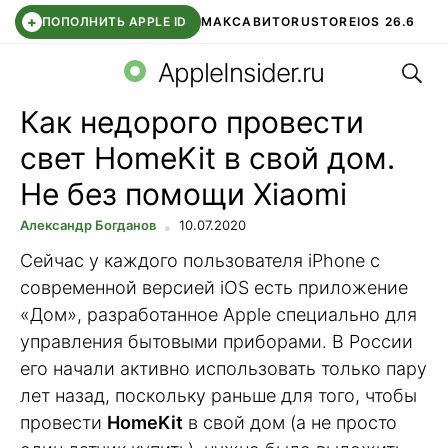
+
ПОПОЛНИТЬ APPLE ID
МАКС
АВИТО
RUSTORE
IOS 26.6
Поис
DDE STORE
СБЕР КИДС
ВТБ ОНЛАЙН
ЧАТ В ROBLOX
AppleInsider.ru
Как недорого провести
свет HomeKit в свой дом.
Не без помощи Xiaomi
Александр Богданов
10.07.2020
Сейчас у каждого пользователя iPhone с
современной версией iOS есть приложение
«Дом», разработанное Apple специально для
управления бытовыми приборами. В России
его начали активно использовать только пару
лет назад, поскольку раньше для того, чтобы
провести
HomeKit
в свой дом (а не просто