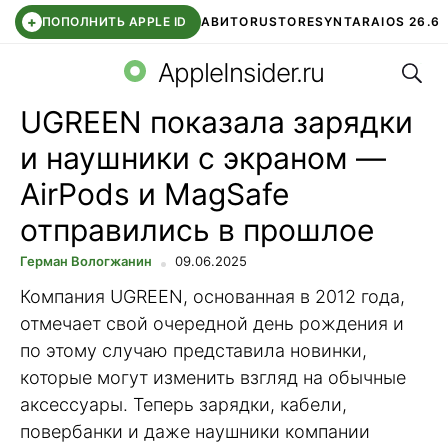
+
ПОПОЛНИТЬ APPLE ID
АВИТО
RUSTORE
SYNTARA
IOS 26.6
Поис
DDE STORE
СБЕР КИДС
ЧАТ ROBLOX
ВТБ ОНЛАЙН
AppleInsider.ru
UGREEN показала зарядки
и наушники с экраном —
AirPods и MagSafe
отправились в прошлое
Герман Вологжанин
09.06.2025
Компания UGREEN, основанная в 2012 года,
отмечает свой очередной день рождения и
по этому случаю представила новинки,
которые могут изменить взгляд на обычные
аксессуары. Теперь зарядки, кабели,
повербанки и даже наушники компании