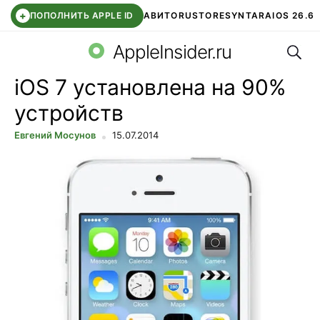
+
ПОПОЛНИТЬ APPLE ID
АВИТО
RUSTORE
SYNTARA
IOS 26.6
Поис
DDE STORE
СБЕР КИДС
ЧАТ ROBLOX
ВТБ ОНЛАЙН
AppleInsider.ru
iOS 7 установлена на 90%
устройств
Евгений Мосунов
15.07.2014