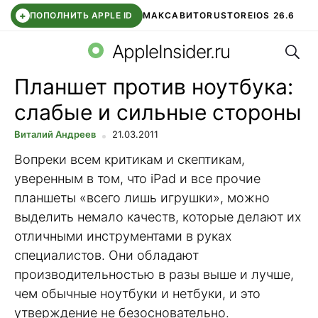
+
ПОПОЛНИТЬ APPLE ID
МАКС
АВИТО
RUSTORE
IOS 26.6
Поис
DDE STORE
СБЕР КИДС
ВТБ ОНЛАЙН
ЧАТ В ROBLOX
AppleInsider.ru
Планшет против ноутбука:
слабые и сильные стороны
Виталий Андреев
21.03.2011
Вопреки всем критикам и скептикам,
уверенным в том, что iPad и все прочие
планшеты «всего лишь игрушки», можно
выделить немало качеств, которые делают их
отличными инструментами в руках
специалистов. Они обладают
производительностью в разы выше и лучше,
чем обычные ноутбуки и нетбуки, и это
утверждение не безосновательно.