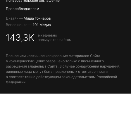
Пользовательское соглашение
Правообладателям
Дизайн —
Миша Гончаров
Воплощение —
101 Медиа
143,3K
ежедневно
пользуются сайтом
Полное или частичное копирование материалов Сайта
в коммерческих целях разрешено только с письменного
разрешения владельца Сайта. В случае обнаружения нарушений,
виновные лица могут быть привлечены к ответственности
в соответствии с действующим законодательством Российской
Федерации.