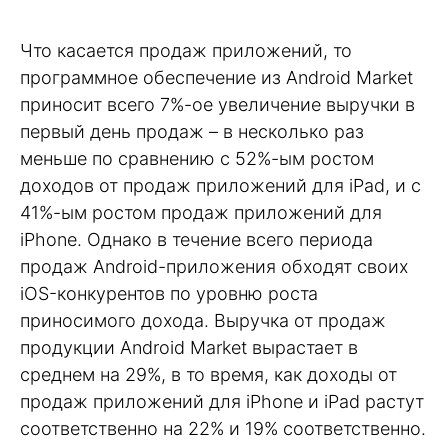
Что касается продаж приложений, то
программное обеспечение из Android Market
приносит всего 7%-ое увеличение выручки в
первый день продаж – в несколько раз
меньше по сравнению с 52%-ым ростом
доходов от продаж приложений для iPad, и с
41%-ым ростом продаж приложений для
iPhone. Однако в течение всего периода
продаж Android-приложения обходят своих
iOS-конкурентов по уровню роста
приносимого дохода. Выручка от продаж
продукции Android Market вырастает в
среднем на 29%, в то время, как доходы от
продаж приложений для iPhone и iPad растут
соответственно на 22% и 19% соответственно.