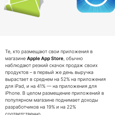
Те, кто размещают свои приложения в
магазине
Apple App Store
, обычно
наблюдают резкий скачок продаж своих
продуктов – в первый же день выручка
вырастает в среднем на 52% на приложения
для iPad, и на 41% — на приложения для
iPhone. В целом размещение приложений в
популярном магазине поднимает доходы
разработчиков на 19% и на 22%
соответственно.