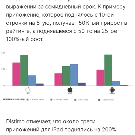
выражении за семидневный срок. К примеру,
приложение, которое поднялось с 10-ой
строчки на 5-ую, получает 50%-ый прирост в
рейтинге, а поднявшееся с 50-го на 25-ое –
100%-ый рост.
Distimo отмечает, что около трети
приложений для iPad поднялись на 200%