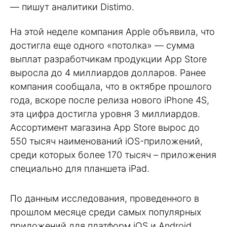
— пишут аналитики Distimo.
На этой неделе компания Apple объявила, что
достигла еще одного «потолка» — сумма
выплат разработчикам продукции App Store
выросла до 4 миллиардов долларов. Ранее
компания сообщала, что в октябре прошлого
года, вскоре после релиза нового iPhone 4S,
эта цифра достигла уровня 3 миллиардов.
Ассортимент магазина App Store вырос до
550 тысяч наименований iOS-приложений,
среди которых более 170 тысяч – приложения
специально для планшета iPad.
По данным исследования, проведенного в
прошлом месяце среди самых популярных
приложений для платформ iOS и Android,