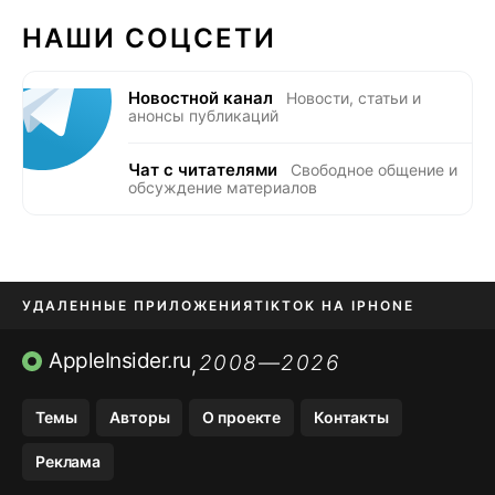
НАШИ СОЦСЕТИ
Новостной канал
Новости, статьи и
анонсы публикаций
Чат с читателями
Свободное общение и
обсуждение материалов
УДАЛЕННЫЕ ПРИЛОЖЕНИЯ
TIKTOK НА IPHONE
ПРИЛОЖЕНИЯ БЕЗ APP STORE
AppleInsider.ru
2008—2026
,
OZON БАНК, WILDBERRIES
Темы
Авторы
О проекте
Контакты
МЕССЕНДЖЕРЫ KAKAOTALK, B…
Реклама