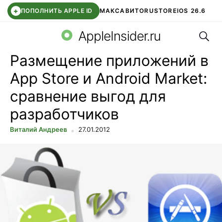
+
ПОПОЛНИТЬ APPLE ID
МАКС
АВИТО
RUSTORE
IOS 26.6
Поис
DDE STORE
СБЕР КИДС
ВТБ ОНЛАЙН
ЧАТ В ROBLOX
AppleInsider.ru
Размещение приложений в
App Store и Android Market:
сравнение выгод для
разработчиков
Виталий Андреев
27.01.2012