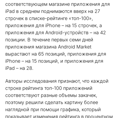
соответствующем магазине приложения для
iPad в среднем поднимаются вверх на 27
строчек в списке-рейтинге «топ-100»,
приложения для iPhone – на 15 строчек, а
приложения для Android-устройств – на 42
позиции. В течение первых семи дней
приложения магазина Android Market
вырастают на 65 позиций, приложения для
iPhone – на 15 позиций, и приложения для
iPad – на 28.
Авторы исследования признают, что каждой
строке рейтинга топ-100 приложений
соответствуют разные объемы закачек,
поэтому решили сделать картину более
наглядной при помощи графика, который
показывает изменения рейтинга в процентном