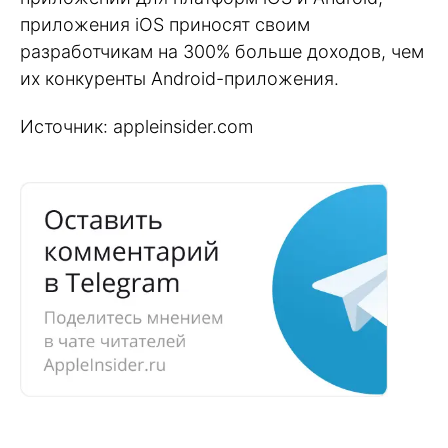
приложения iOS приносят своим
разработчикам на 300% больше доходов, чем
их конкуренты Android-приложения.
Источник: appleinsider.com