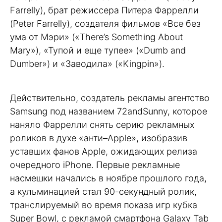
Farrelly), брат режиссера Питера Фаррелли
(Peter Farrelly), создателя фильмов «Все без
ума от Мэри» («There’s Something About
Mary»), «Тупой и еще тупее» («Dumb and
Dumber») и «Заводила» («Kingpin»).
Действительно, создатель рекламы агентство
Samsung под названием 72andSunny, которое
наняло Фаррелли снять серию рекламных
роликов в духе «анти–Apple», изобразив
уставших фанов Apple, ожидающих релиза
очередного iPhone. Первые рекламные
насмешки начались в ноябре прошлого года,
а кульминацией стал 90-секундный ролик,
транслируемый во время показа игр кубка
Super Bowl, с рекламой смартфона Galaxy Tab