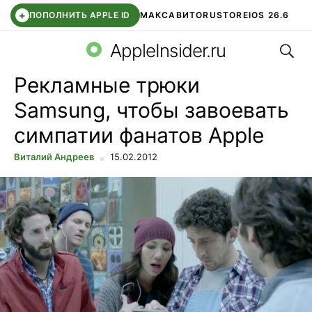
+
ПОПОЛНИТЬ APPLE ID
МАКС
АВИТО
RUSTORE
IOS 26.6
Поис
DDE STORE
СБЕР КИДС
ВТБ ОНЛАЙН
ЧАТ В ROBLOX
AppleInsider.ru
Рекламные трюки
Samsung, чтобы завоевать
симпатии фанатов Apple
Виталий Андреев
15.02.2012