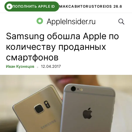
+
ПОПОЛНИТЬ APPLE ID
МАКС
АВИТО
RUSTORE
IOS 26.6
Поис
DDE STORE
СБЕР КИДС
ВТБ ОНЛАЙН
ЧАТ В ROBLOX
AppleInsider.ru
Samsung обошла Apple по
количеству проданных
смартфонов
Иван Кузнецов
12.04.2017