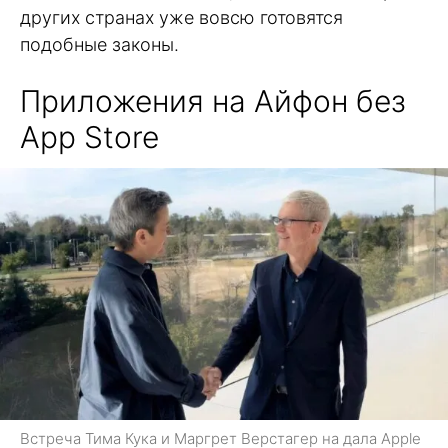
других странах уже вовсю готовятся
подобные законы.
Приложения на Айфон без
App Store
Встреча Тима Кука и Маргрет Верстагер на дала Apple