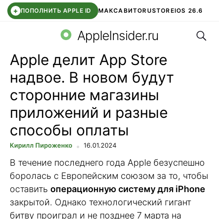
+
ПОПОЛНИТЬ APPLE ID
МАКС
АВИТО
RUSTORE
IOS 26.6
Поис
DDE STORE
СБЕР КИДС
ВТБ ОНЛАЙН
ЧАТ В ROBLOX
AppleInsider.ru
Apple делит App Store
надвое. В новом будут
сторонние магазины
приложений и разные
способы оплаты
Кирилл Пироженко
16.01.2024
В течение последнего года Apple безуспешно
боролась с Европейским союзом за то, чтобы
оставить
операционную систему для iPhone
закрытой. Однако технологический гигант
битву проиграл и не позднее 7 марта на