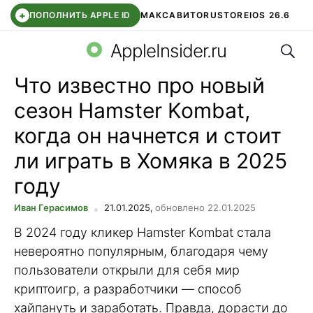
+
ПОПОЛНИТЬ APPLE ID
МАКС
АВИТО
RUSTORE
IOS 26.6
Поис
DDE STORE
СБЕР КИДС
ВТБ ОНЛАЙН
ЧАТ В ROBLOX
AppleInsider.ru
Что известно про новый
сезон Hamster Kombat,
когда он начнется и стоит
ли играть в Хомяка в 2025
году
Иван Герасимов
21.01.2025,
обновлено 22.01.2025
В 2024 году кликер Hamster Kombat стала
невероятно популярным, благодаря чему
пользователи открыли для себя мир
криптоигр, а разработчики — способ
хайпануть и заработать. Правда, дорасти до