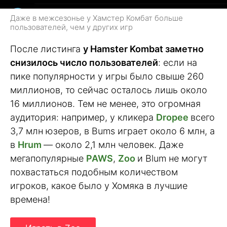
Даже в межсезонье у Хамстер Комбат больше
пользователей, чем у других игр
После листинга
у Hamster Kombat заметно
снизилось число пользователей
: если на
пике популярности у игры было свыше 260
миллионов, то сейчас осталось лишь около
16 миллионов. Тем не менее, это огромная
аудитория: например, у кликера
Dropee
всего
3,7 млн юзеров, в Bums играет около 6 млн, а
в
Hrum
— около 2,1 млн человек. Даже
мегапопулярные
PAWS
,
Zoo
и Blum не могут
похвастаться подобным количеством
игроков, какое было у Хомяка в лучшие
времена!