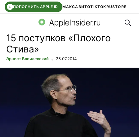
+
ПОПОЛНИТЬ APPLE ID
МАКС
АВИТО
TIKTOK
RUSTORE
Поис
SYNTARA
WB КЛУБ
IOS 26.6
APPLE ID
AppleInsider.ru
15 поступков «Плохого
Стива»
Эрнест Василевский
25.07.2014