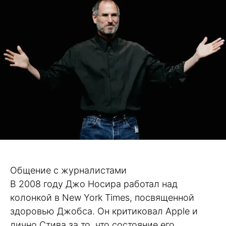
Общение с журналистами
В 2008 году Джо Носира работал над
колонкой в New York Times, посвященной
здоровью Джобса. Он критиковал Apple и
лично Стива за то, что состояние его