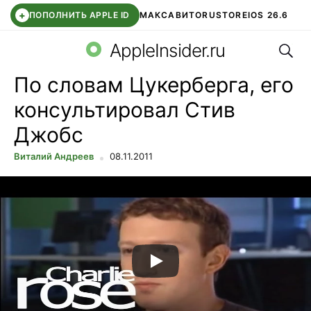
+
ПОПОЛНИТЬ APPLE ID
МАКС
АВИТО
RUSTORE
IOS 26.6
Поис
DDE STORE
СБЕР КИДС
ВТБ ОНЛАЙН
ЧАТ В ROBLOX
AppleInsider.ru
По словам Цукерберга, его
консультировал Стив
Джобс
Виталий Андреев
08.11.2011