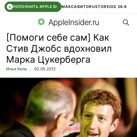
+
ПОПОЛНИТЬ APPLE ID
МАКС
АВИТО
RUSTORE
IOS 26.6
Поис
DDE STORE
СБЕР КИДС
ВТБ ОНЛАЙН
ЧАТ В ROBLOX
AppleInsider.ru
[Помоги себе сам] Как
Стив Джобс вдохновил
Марка Цукерберга
Илья Хель
02.05.2012