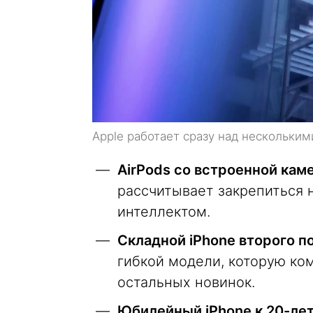
Apple работает сразу над нескольки
AirPods со встроенной кам
рассчитывает закрепиться 
интеллектом.
Складной iPhone второго п
гибкой модели, которую ко
остальных новинок.
Юбилейный iPhone к 20-ле