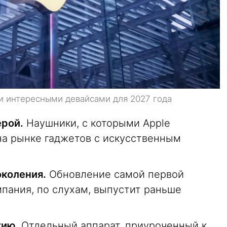
ми интересными девайсами для 2027 года
ерой.
Наушники, с которыми Apple
на рынке гаджетов с искусственным
околения.
Обновление самой первой
мпания, по слухам, выпустит раньше
тию.
Отдельный аппарат, приуроченный к