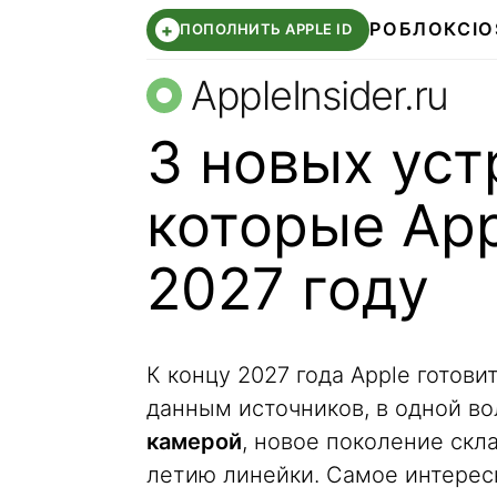
РОБЛОКС
IO
+
ПОПОЛНИТЬ APPLE ID
AppleInsider.ru
3 новых уст
которые App
2027 году
К концу 2027 года Apple готови
данным источников, в одной в
камерой
, новое поколение скл
летию линейки. Самое интересн