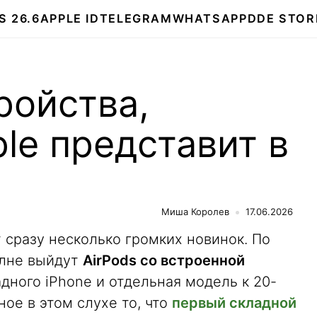
S 26.6
APPLE ID
TELEGRAM
WHATSAPP
DDE STOR
ройства,
le представит в
Миша Королев
17.06.2026
т сразу несколько громких новинок. По
олне выйдут
AirPods со встроенной
адного iPhone и отдельная модель к 20-
ое в этом слухе то, что
первый складной