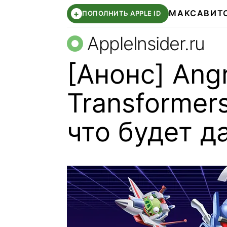
МАКС
АВИТ
+
ПОПОЛНИТЬ APPLE ID
AppleInsider.ru
[Анонс] Angr
Transformer
что будет д