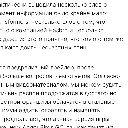
актически выцедила несколько слов о
момент информации было крайне мало:
ansformers, несколько слов о том, что
тно с компанией Hasbro и несколько
даже из этого понятно, что Rovio с тем же
лжают доить несчастных птиц.
ся предрелизный трейлер, после
 больше вопросов, чем ответов. Согласно
нным видеоматериалом, мы можем судить
тичьи» распри продолжатся в достаточно
вестной франшизы облачатся в стальные
инимум ездить, стрелять и изменять
предполагает, что данная версия игры
нием Angry Birds GO, так как тематика