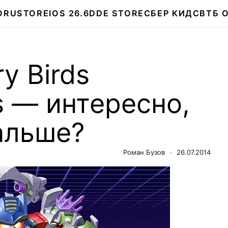
О
RUSTORE
IOS 26.6
DDE STORE
СБЕР КИДС
ВТБ 
y Birds
s — интересно,
альше?
Роман Бузов
26.07.2014