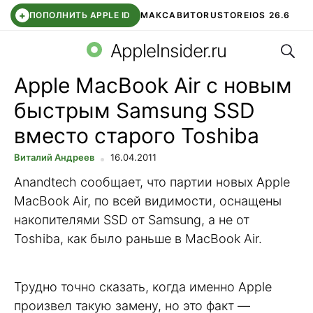
+
ПОПОЛНИТЬ APPLE ID
МАКС
АВИТО
RUSTORE
IOS 26.6
Поис
DDE STORE
СБЕР КИДС
ВТБ ОНЛАЙН
ЧАТ В ROBLOX
AppleInsider.ru
Apple MacBook Air с новым
быстрым Samsung SSD
вместо старого Toshiba
Виталий Андреев
16.04.2011
Anandtech сообщает, что партии новых Apple
MacBook Air, по всей видимости, оснащены
накопителями SSD от Samsung, а не от
Toshiba, как было раньше в MacBook Air.
Трудно точно сказать, когда именно Apple
произвел такую замену, но это факт —