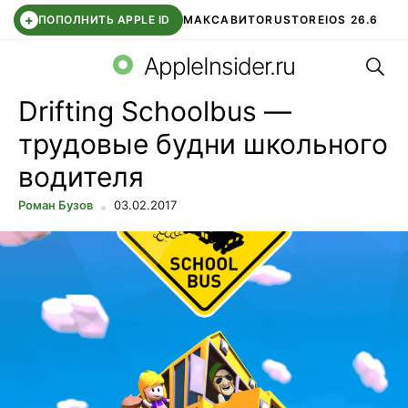
+
ПОПОЛНИТЬ APPLE ID
МАКС
АВИТО
RUSTORE
IOS 26.6
Поис
DDE STORE
СБЕР КИДС
ВТБ ОНЛАЙН
ЧАТ В ROBLOX
AppleInsider.ru
Drifting Schoolbus —
трудовые будни школьного
водителя
Роман Бузов
03.02.2017