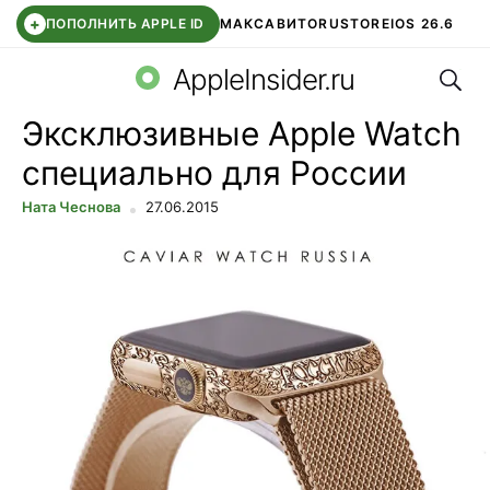
+
ПОПОЛНИТЬ APPLE ID
МАКС
АВИТО
RUSTORE
IOS 26.6
Поис
DDE STORE
СБЕР КИДС
ВТБ ОНЛАЙН
ЧАТ В ROBLOX
AppleInsider.ru
Эксклюзивные Apple Watch
специально для России
Ната Чеснова
27.06.2015