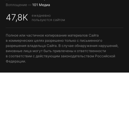
Воплощение —
101 Медиа
47,8K
ежедневно
пользуются сайтом
Полное или частичное копирование материалов Сайта
в коммерческих целях разрешено только с письменного
разрешения владельца Сайта. В случае обнаружения нарушений,
виновные лица могут быть привлечены к ответственности
в соответствии с действующим законодательством Российской
Федерации.