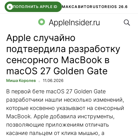
+
ПОПОЛНИТЬ APPLE ID
МАКС
АВИТО
RUSTORE
IOS 26.6
Поис
DDE STORE
СБЕР КИДС
ВТБ ОНЛАЙН
ЧАТ В ROBLOX
AppleInsider.ru
Apple случайно
подтвердила разработку
сенсорного MacBook в
macOS 27 Golden Gate
Миша Королев
11.06.2026
В первой бете macOS 27 Golden Gate
разработчики нашли несколько изменений,
которые косвенно указывают на сенсорный
MacBook. Apple добавила инструменты,
позволяющие приложениям отличать
касание пальцем от клика мышью, а