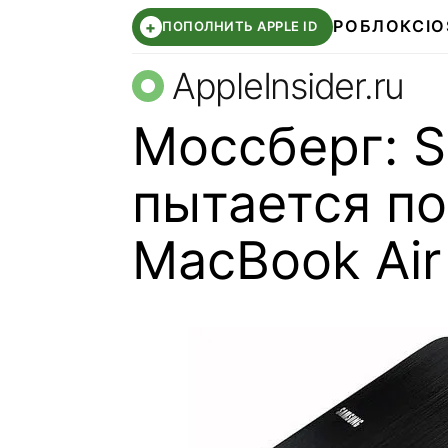
РОБЛОКС
IO
+
ПОПОЛНИТЬ APPLE ID
AppleInsider.ru
Моссберг: S
пытается по
MacBook Air