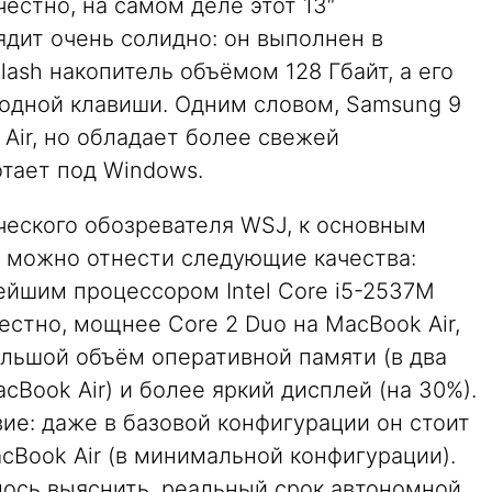
честно, на самом деле этот 13″
ядит очень солидно: он выполнен в
ash накопитель объёмом 128 Гбайт, а его
 одной клавиши. Одним словом, Samsung 9
 Air, но обладает более свежей
тает под Windows.
ческого обозревателя WSJ, к основным
s можно отнести следующие качества:
ейшим процессором Intel Core i5-2537M
звестно, мощнее Core 2 Duo на MacBook Air,
ольшой объём оперативной памяти (в два
cBook Air) и более яркий дисплей (на 30%).
вие: даже в базовой конфигурации он стоит
cBook Air (в минимальной конфигурации).
лось выяснить, реальный срок автономной