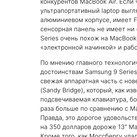
конкурентов MacBook Air. Если 
ультрапортативный laptop выгл
алюминиевом корпусе, имеет Fl
сенсорная панель не имеет ни
Series очень похож на MacBook
«электронной начинкой» и рабо
По мнению главного технологи
достоинствам Samsung 9 Serie
свежая аппаратная часть с нов
(Sandy Bridge), который, как и
подсвечиваемая клавиатура, б
раза больше по сравнению с Ma
Правда, это дорогое удовольст
на 350 долларов дороже 13″ Ma
Кроме того, как Моссбергу уда