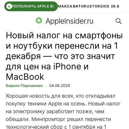
+
ПОПОЛНИТЬ APPLE ID
МАКС
АВИТО
RUSTORE
IOS 26.6
Поис
DDE STORE
СБЕР КИДС
ВТБ ОНЛАЙН
ЧАТ В ROBLOX
AppleInsider.ru
Новый налог на смартфоны
и ноутбуки перенесли на 1
декабря — что это значит
для цен на iPhone и
MacBook
Кирилл Пироженко
04.06.2026
Хорошая новость для всех, кто откладывал
покупку техники Apple на осень. Новый налог
на электронику заработает позже, чем
обещали. Минпромторг решил перенести
технологический сбор с 1 сентября на 1