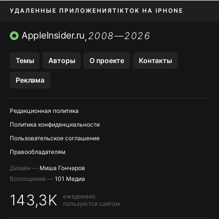
УДАЛЕННЫЕ ПРИЛОЖЕНИЯ
TIKTOK НА IPHONE
ПРИЛОЖЕНИЯ БЕЗ APP STORE
AppleInsider.ru
2008—2026
,
OZON БАНК, WILDBERRIES
Темы
Авторы
О проекте
Контакты
МЕССЕНДЖЕРЫ KAKAOTALK, B…
Реклама
ПОПОЛНЕНИЕ APPLE ID
Редакционная политика
Политика конфиденциальности
Пользовательское соглашение
Правообладателям
Дизайн —
Миша Гончаров
Воплощение —
101 Медиа
143,3K
ежедневно
пользуются сайтом