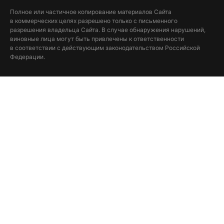
Полное или частичное копирование материалов Сайта
в коммерческих целях разрешено только с письменного
разрешения владельца Сайта. В случае обнаружения нарушений,
виновные лица могут быть привлечены к ответственности
в соответствии с действующим законодательством Российской
Федерации.