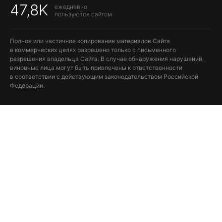
47,8K
ежедневно
пользуются сайтом
Полное или частичное копирование материалов Сайта
в коммерческих целях разрешено только с письменного
разрешения владельца Сайта. В случае обнаружения нарушений,
виновные лица могут быть привлечены к ответственности
в соответствии с действующим законодательством Российской
Федерации.