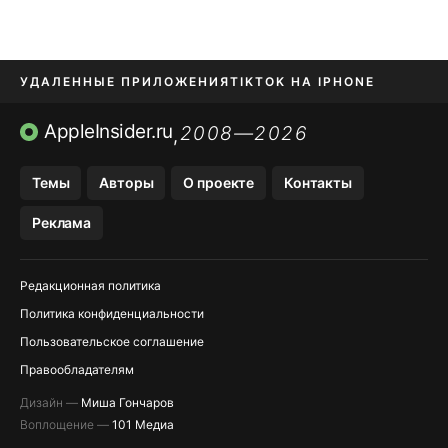
УДАЛЕННЫЕ ПРИЛОЖЕНИЯ
TIKTOK НА IPHONE
ПРИЛОЖЕНИЯ БЕЗ APP STORE
AppleInsider.ru
2008—2026
,
OZON БАНК, WILDBERRIES
Темы
Авторы
О проекте
Контакты
МЕССЕНДЖЕРЫ KAKAOTALK, B…
Реклама
ПОПОЛНЕНИЕ APPLE ID
Редакционная политика
Политика конфиденциальности
Пользовательское соглашение
Правообладателям
Дизайн —
Миша Гончаров
Воплощение —
101 Медиа