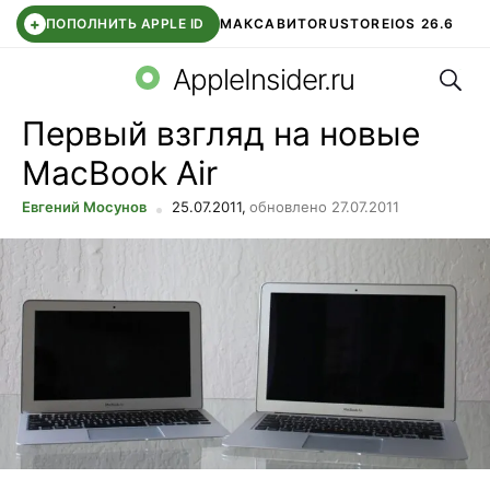
+
ПОПОЛНИТЬ APPLE ID
МАКС
АВИТО
RUSTORE
IOS 26.6
Поис
DDE STORE
СБЕР КИДС
ВТБ ОНЛАЙН
ЧАТ В ROBLOX
AppleInsider.ru
Первый взгляд на новые
MacBook Air
Евгений Мосунов
25.07.2011,
обновлено 27.07.2011