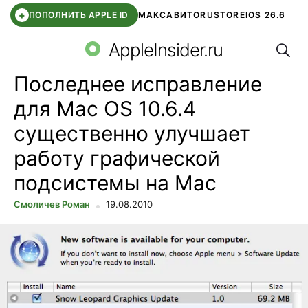
+
ПОПОЛНИТЬ APPLE ID
МАКС
АВИТО
RUSTORE
IOS 26.6
Поис
DDE STORE
СБЕР КИДС
ВТБ ОНЛАЙН
ЧАТ В ROBLOX
AppleInsider.ru
Последнее исправление
для Mac OS 10.6.4
существенно улучшает
работу графической
подсистемы на Mac
Смоличев Роман
19.08.2010