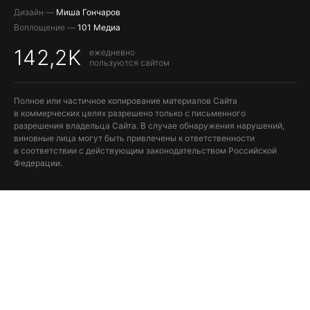
Дизайн —
Миша Гончаров
Воплощение —
101 Медиа
142,2K
ежедневно
пользуются сайтом
Полное или частичное копирование материалов Сайта
в коммерческих целях разрешено только с письменного
разрешения владельца Сайта. В случае обнаружения нарушений,
виновные лица могут быть привлечены к ответственности
в соответствии с действующим законодательством Российской
Федерации.