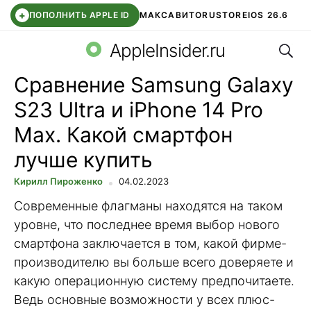
+
ПОПОЛНИТЬ APPLE ID
МАКС
АВИТО
RUSTORE
IOS 26.6
Поис
DDE STORE
СБЕР КИДС
ВТБ ОНЛАЙН
ЧАТ В ROBLOX
AppleInsider.ru
Сравнение Samsung Galaxy
S23 Ultra и iPhone 14 Pro
Max. Какой смартфон
лучше купить
Кирилл Пироженко
04.02.2023
Современные флагманы находятся на таком
уровне, что последнее время выбор нового
смартфона заключается в том, какой фирме-
производителю вы больше всего доверяете и
какую операционную систему предпочитаете.
Ведь основные возможности у всех плюс-