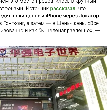
нем это место превратилось в крупный
артфонами. Источник
рассказал
, что
едил похищенный iPhone через Локатор
:
 Гонгконг, а затем — в Шэньчжэнь. «Все
низованно и как бы целенаправленно», —