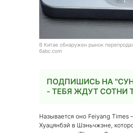
В Китае обнаружен рынок перепродаж
6abc.com
ПОДПИШИСЬ НА "СУН
- ТЕБЯ ЖДУТ СОТНИ 
Называется оно Feiyang Times 
Хуацянбэй в Шэньчжэне, котор