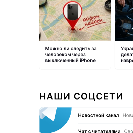
Можно ли следить за
Укра
человеком через
делат
выключенный iPhone
навр
боль
НАШИ СОЦСЕТИ
Новостной канал
Нов
Чат с читателями
Сво