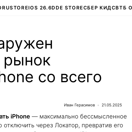
О
RUSTORE
IOS 26.6
DDE STORE
СБЕР КИДС
ВТБ 
наружен
 рынок
hone со всего
Иван Герасимов
21.05.2025
ать iPhone
— максимально бессмысленное
 отключить через Локатор, превратив его