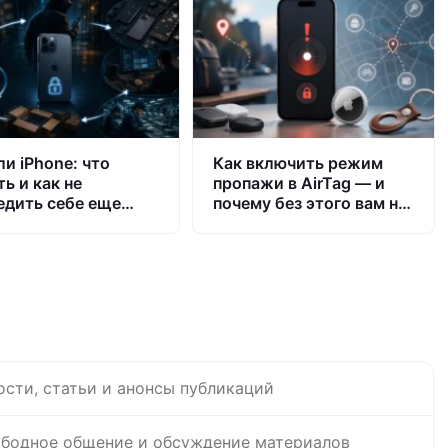
ли iPhone: что
Как включить режим
ь и как не
пропажи в AirTag — и
едить себе еще
почему без этого вам не
ше
смогут вернуть
потерянную вещь
ости, статьи и анонсы публикаций
бодное общение и обсуждение материалов