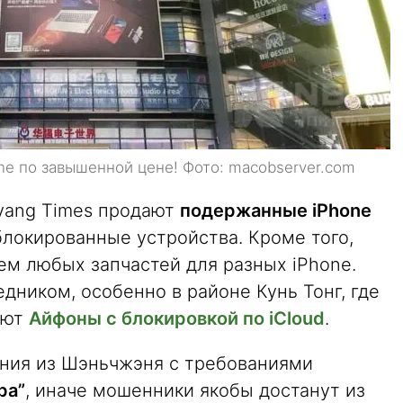
e по завышенной цене! Фото: macobserver.com
iyang Times продают
подержанные iPhone
блокированные устройства. Кроме того,
ем любых запчастей для разных iPhone.
дником, особенно в районе Кунь Тонг, где
ают
Айфоны с блокировкой по iCloud
.
ния из Шэньчжэня с требованиями
ра”
, иначе мошенники якобы достанут из