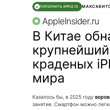
МАКС
АВИТ
+
ПОПОЛНИТЬ APPLE ID
AppleInsider.ru
В Китае об
крупнейший
краденых iP
мира
Казалось бы, в 2025 году
воров
занятие. Смартфон можно легко