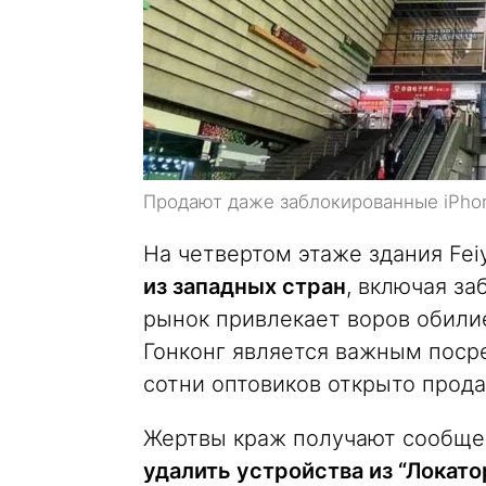
Продают даже заблокированные iPhon
На четвертом этаже здания Fe
из западных стран
, включая за
рынок привлекает воров обили
Гонконг является важным посре
сотни оптовиков открыто прод
Жертвы краж получают сообще
удалить устройства из “Локато