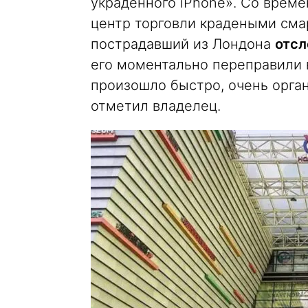
украденного iPhone». Со време
центр торговли крадеными см
пострадавший из Лондона
отсл
его моментально переправили в
произошло быстро, очень орга
отметил владелец.