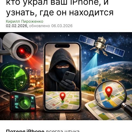
кто украл ваш iPhone, и
узнать, где он находится
Кирилл Пироженко
02.02.2026,
обновлено 06.03.2026
Потеря iPhone
всегда штука