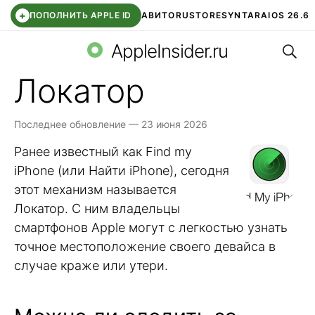
+
ПОПОЛНИТЬ APPLE ID
АВИТО
RUSTORE
SYNTARA
IOS 26.6
Поис
DDE STORE
СБЕР КИДС
ЧАТ ROBLOX
ВТБ ОНЛАЙН
AppleInsider.ru
Локатор
Последнее обновление — 23 июня 2026
Ранее известный как Find my
iPhone (или Найти iPhone), сегодня
этот механизм называется
Локатор. С ним владельцы
смартфонов Apple могут с легкостью узнать
точное местоположение своего девайса в
случае краже или утери.