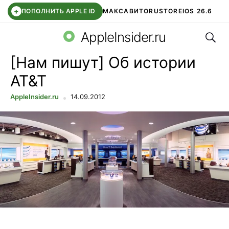
+
ПОПОЛНИТЬ APPLE ID
МАКС
АВИТО
RUSTORE
IOS 26.6
Поис
DDE STORE
СБЕР КИДС
ВТБ ОНЛАЙН
ЧАТ В ROBLOX
AppleInsider.ru
[Нам пишут] Об истории
AT&T
AppleInsider.ru
14.09.2012