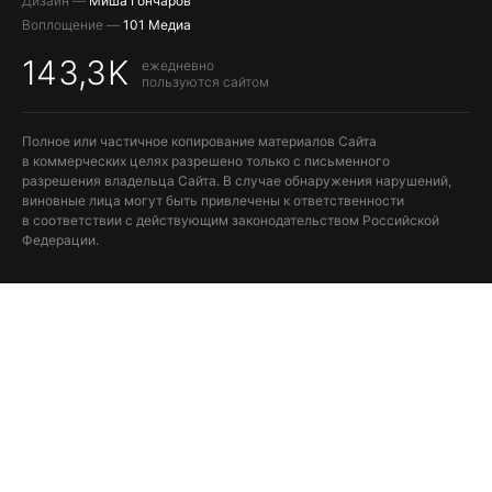
Дизайн —
Миша Гончаров
Воплощение —
101 Медиа
143,3K
ежедневно
пользуются сайтом
Полное или частичное копирование материалов Сайта
в коммерческих целях разрешено только с письменного
разрешения владельца Сайта. В случае обнаружения нарушений,
виновные лица могут быть привлечены к ответственности
в соответствии с действующим законодательством Российской
Федерации.