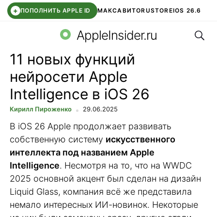
+
ПОПОЛНИТЬ APPLE ID
МАКС
АВИТО
RUSTORE
IOS 26.6
Поис
DDE STORE
СБЕР КИДС
ВТБ ОНЛАЙН
ЧАТ В ROBLOX
AppleInsider.ru
11 новых функций
нейросети Apple
Intelligence в iOS 26
Кирилл Пироженко
29.06.2025
В iOS 26 Apple продолжает развивать
собственную систему
искусственного
интеллекта под названием Apple
Intelligence
. Несмотря на то, что на WWDC
2025 основной акцент был сделан на дизайн
Liquid Glass, компания всё же представила
немало интересных ИИ-новинок. Некоторые