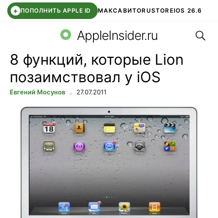
+
ПОПОЛНИТЬ APPLE ID
МАКС
АВИТО
RUSTORE
IOS 26.6
Поис
DDE STORE
СБЕР КИДС
ВТБ ОНЛАЙН
ЧАТ В ROBLOX
AppleInsider.ru
8 функций, которые Lion
позаимствовал у iOS
Евгений Мосунов
27.07.2011