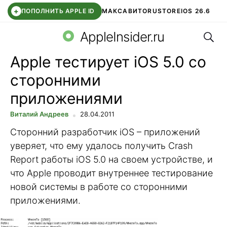
+
ПОПОЛНИТЬ APPLE ID
МАКС
АВИТО
RUSTORE
IOS 26.6
Поис
DDE STORE
СБЕР КИДС
ВТБ ОНЛАЙН
ЧАТ В ROBLOX
AppleInsider.ru
Apple тестирует iOS 5.0 со
сторонними
приложениями
Виталий Андреев
28.04.2011
Сторонний разработчик iOS – приложений
уверяет, что ему удалось получить Crash
Report работы iOS 5.0 на своем устройстве, и
что Apple проводит внутреннее тестирование
новой системы в работе со сторонними
приложениями.