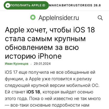
+
ПОПОЛНИТЬ APPLE ID
МАКС
АВИТО
RUSTORE
IOS 26.6
Поис
DDE STORE
СБЕР КИДС
ВТБ ОНЛАЙН
ЧАТ В ROBLOX
AppleInsider.ru
Apple хочет, чтобы iOS 18
стала самым крупным
обновлением за всю
историю iPhone
Иван Кузнецов
29.01.2024
iOS 17 еще получила не все обещанные ей
функции, а Apple уже готовится к релизу
следующей крупной версии мобильной ОС.
Ей станет
iOS 18
, которая выйдет осенью
этого года. Пока о ней известно не так много
— все-таки основные подробности нам