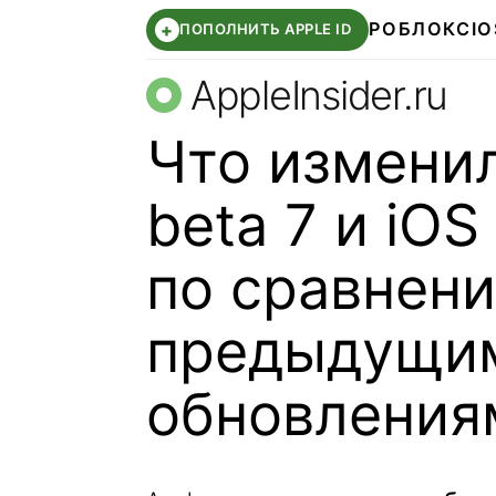
РОБЛОКС
IO
+
ПОПОЛНИТЬ APPLE ID
AppleInsider.ru
Что изменил
beta 7 и iOS
по сравнени
предыдущи
обновления