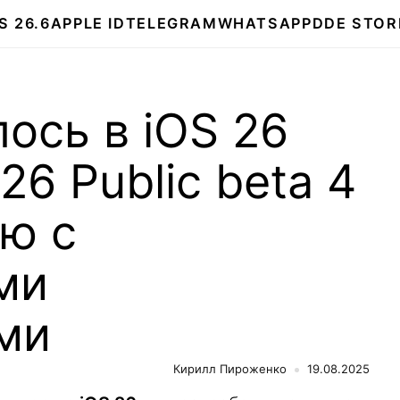
S 26.6
APPLE ID
TELEGRAM
WHATSAPP
DDE STOR
ось в iOS 26
 26 Public beta 4
ю с
ми
ми
Кирилл Пироженко
19.08.2025