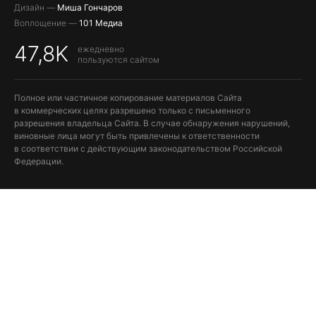
Дизайн —
Миша Гончаров
Воплощение —
101 Медиа
47,8K
ежедневно
пользуются сайтом
Полное или частичное копирование материалов Сайта
в коммерческих целях разрешено только с письменного
разрешения владельца Сайта. В случае обнаружения нарушений,
виновные лица могут быть привлечены к ответственности
в соответствии с действующим законодательством Российской
Федерации.