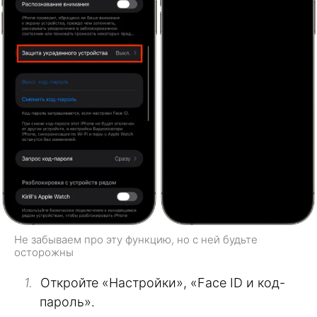
Не забываем про эту функцию, но с ней будьте
осторожны
Откройте «Настройки», «Face ID и код-
пароль».