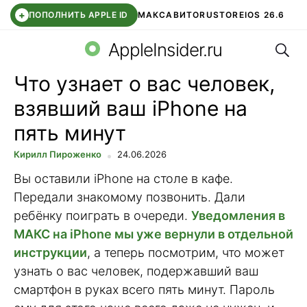
+
ПОПОЛНИТЬ APPLE ID
МАКС
АВИТО
RUSTORE
IOS 26.6
Поис
DDE STORE
СБЕР КИДС
ВТБ ОНЛАЙН
ЧАТ В ROBLOX
AppleInsider.ru
Что узнает о вас человек,
взявший ваш iPhone на
пять минут
Кирилл Пироженко
24.06.2026
Вы оставили iPhone на столе в кафе.
Передали знакомому позвонить. Дали
ребёнку поиграть в очереди.
Уведомления в
МАКС на iPhone мы уже вернули в отдельной
инструкции
, а теперь посмотрим, что может
узнать о вас человек, подержавший ваш
смартфон в руках всего пять минут. Пароль