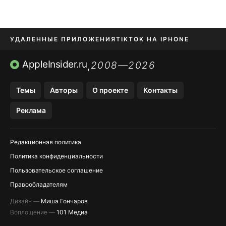
УДАЛЕННЫЕ ПРИЛОЖЕНИЯ
TIKTOK НА IPHONE
ПРИЛОЖЕНИЯ БЕЗ APP STORE
AppleInsider.ru
2008—2026
,
OZON БАНК, WILDBERRIES
Темы
Авторы
О проекте
Контакты
МЕССЕНДЖЕРЫ KAKAOTALK, B…
Реклама
ПОПОЛНЕНИЕ APPLE ID
Редакционная политика
Политика конфиденциальности
Пользовательское соглашение
Правообладателям
Дизайн —
Миша Гончаров
Воплощение —
101 Медиа