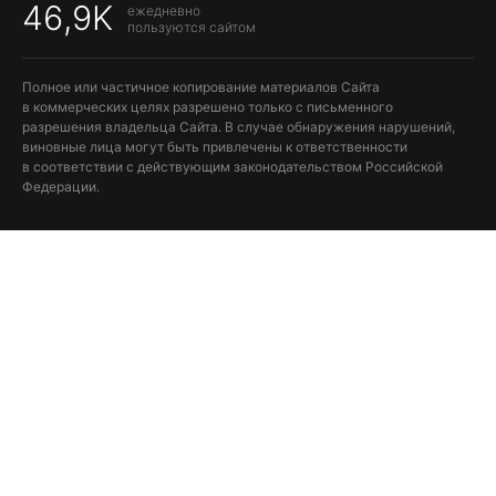
46,9K
ежедневно
пользуются сайтом
Полное или частичное копирование материалов Сайта
в коммерческих целях разрешено только с письменного
разрешения владельца Сайта. В случае обнаружения нарушений,
виновные лица могут быть привлечены к ответственности
в соответствии с действующим законодательством Российской
Федерации.