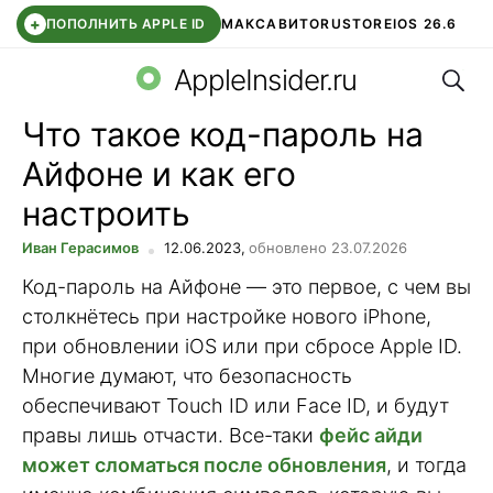
+
ПОПОЛНИТЬ APPLE ID
МАКС
АВИТО
RUSTORE
IOS 26.6
Поис
DDE STORE
СБЕР КИДС
ВТБ ОНЛАЙН
ЧАТ В ROBLOX
AppleInsider.ru
Что такое код-пароль на
Айфоне и как его
настроить
Иван Герасимов
12.06.2023,
обновлено 23.07.2026
Код-пароль на Айфоне — это первое, с чем вы
столкнётесь при настройке нового iPhone,
при обновлении iOS или при сбросе Apple ID.
Многие думают, что безопасность
обеспечивают Touch ID или Face ID, и будут
правы лишь отчасти. Все-таки
фейс айди
может сломаться после обновления
, и тогда