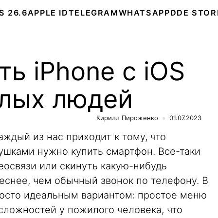
S 26.6
APPLE ID
TELEGRAM
WHATSAPP
DDE STOR
ть iPhone с iOS
илых людей
Кирилл Пироженко
01.07.2023
аждый из нас приходит к тому, что
ушками нужно купить смартфон. Все-таки
еосвязи или скинуть какую-нибудь
еснее, чем обычный звонок по телефону. В
росто идеальным вариантом: простое меню
 сложностей у пожилого человека, что