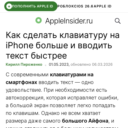
+
ПОПОЛНИТЬ APPLE ID
РОБЛОКС
IOS 26.6
APPLE ID
Поис
TELEGRAM
WHATSAPP
DDE STORE
APP STORE
OZON БАНК
AppleInsider.ru
Как сделать клавиатуру на
iPhone больше и вводить
текст быстрее
Кирилл Пироженко
01.05.2023,
обновлено 06.03.2026
С современными
клавиатурами на
смартфонах
вводить текст — одно
удовольствие. При необходимости есть
автокоррекция, которая исправляет ошибки,
а большой экран позволяет легко попадать
по клавишам. Однако не всем хватает
размера даже самого
большого Айфона
, и