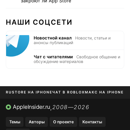
закроют ли App Store
НАШИ СОЦСЕТИ
Новостной канал
Новости, статьи и
анонсы публикаций
Чат с читателями
Свободное общение и
обсуждение материалов
RUSTORE НА IPHONE
ЧАТ В ROBLOX
МАКС НА IPHONE
AVITO НА IPHONE
ВТБ ОНЛАЙН
TIKTOK НА IPHONE
AppleInsider.ru
2008—2026
,
Темы
Авторы
О проекте
Контакты