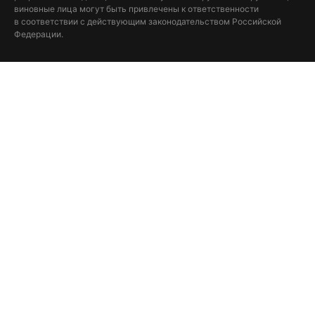
виновные лица могут быть привлечены к ответственности
в соответствии с действующим законодательством Российской
Федерации.