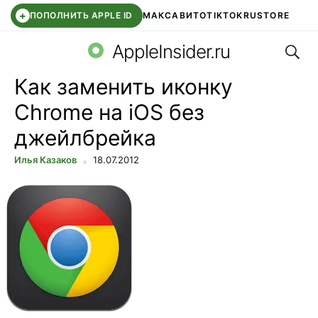
+
ПОПОЛНИТЬ APPLE ID
МАКС
АВИТО
TIKTOK
RUSTORE
Поис
SYNTARA
WB КЛУБ
IOS 26.6
DDE STORE
AppleInsider.ru
Как заменить иконку
Chrome на iOS без
джейлбрейка
Илья Казаков
18.07.2012