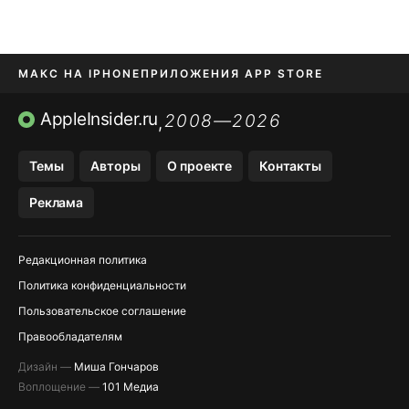
МАКС НА IPHONE
ПРИЛОЖЕНИЯ APP STORE
TIKTOK НА IPHONE
ПРИЛОЖЕНИЯ БЕЗ APP STORE
AppleInsider.ru
2008—2026
,
OZON БАНК, WILDBERRIES
Темы
Авторы
О проекте
Контакты
МЕССЕНДЖЕРЫ KAKAOTALK, B…
Реклама
Редакционная политика
Политика конфиденциальности
Пользовательское соглашение
Правообладателям
Дизайн —
Миша Гончаров
Воплощение —
101 Медиа