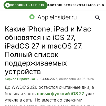
+
ПОПОЛНИТЬ APPLE ID
АВИТО
RUSTORE
SYNTARA
IOS 26.6
Поис
DDE STORE
СБЕР КИДС
ЧАТ ROBLOX
ВТБ ОНЛАЙН
AppleInsider.ru
Какие iPhone, iPad и Mac
обновятся на iOS 27,
iPadOS 27 и macOS 27.
Полный список
поддерживаемых
устройств
Кирилл Пироженко
04.06.2026,
обновлено 09.06.2026
До WWDC 2026 остаются считанные дни, а
большая часть
новых функций iOS 27
уже
утекла в сеть. Но вместе со свежими