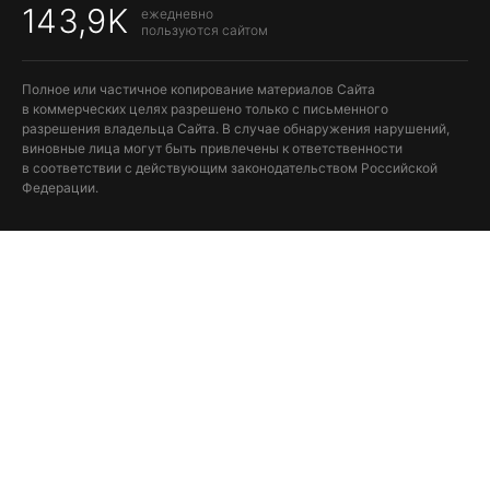
143,9K
ежедневно
пользуются сайтом
Полное или частичное копирование материалов Сайта
в коммерческих целях разрешено только с письменного
разрешения владельца Сайта. В случае обнаружения нарушений,
виновные лица могут быть привлечены к ответственности
в соответствии с действующим законодательством Российской
Федерации.