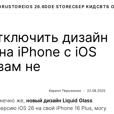
О
RUSTORE
IOS 26.6
DDE STORE
СБЕР КИДС
ВТБ 
тключить дизайн
 на iPhone с iOS
 вам не
Кирилл Пироженко
22.08.2025
онечно же,
новый дизайн Liquid Glass
.
версию iOS 26 на свой iPhone 16 Plus, могу