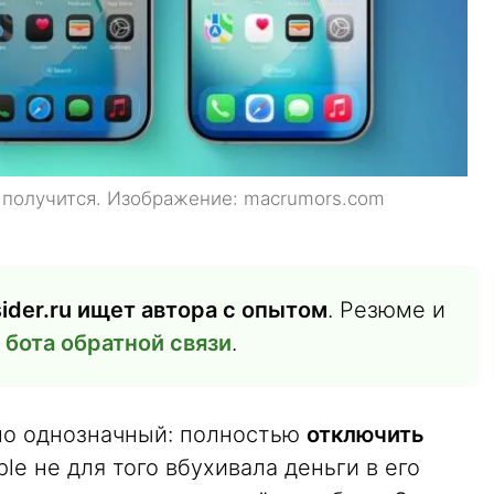
е получится. Изображение: macrumors.com
ider.ru ищет автора с опытом
. Резюме и
в
бота обратной связи
.
чно однозначный: полностью
отключить
le не для того вбухивала деньги в его