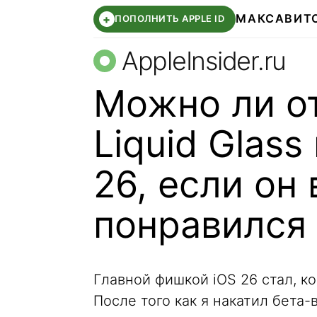
МАКС
АВИТ
+
ПОПОЛНИТЬ APPLE ID
AppleInsider.ru
Можно ли о
Liquid Glass
26, если он
понравился
Главной фишкой iOS 26 стал, к
После того как я накатил бета-