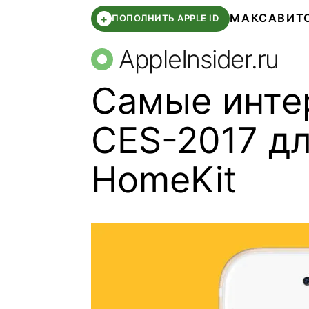
МАКС
АВИТ
+
ПОПОЛНИТЬ APPLE ID
AppleInsider.ru
Самые инте
CES-2017 д
HomeKit