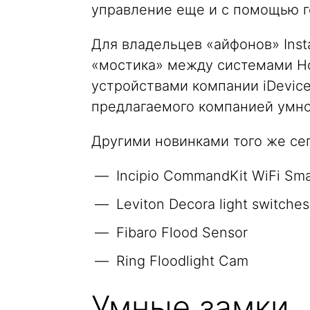
управление еще и с помощью г
Для владельцев «айфонов» Inst
«мостика» между системами Ho
устройствами компании iDevice
предлагаемого компанией умно
Другими новинками того же се
Incipio CommandKit WiFi Sma
Leviton Decora light switches
Fibaro Flood Sensor
Ring Floodlight Cam
Умные замки