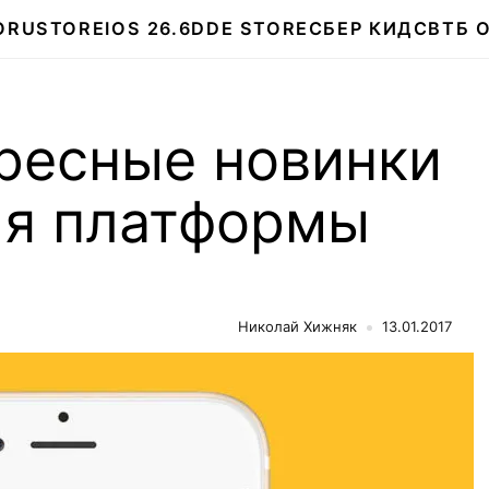
О
RUSTORE
IOS 26.6
DDE STORE
СБЕР КИДС
ВТБ 
ресные новинки
ля платформы
Николай Хижняк
13.01.2017