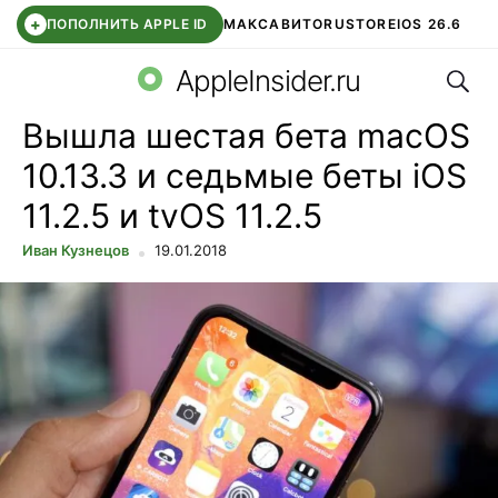
+
ПОПОЛНИТЬ APPLE ID
МАКС
АВИТО
RUSTORE
IOS 26.6
Поис
DDE STORE
СБЕР КИДС
ВТБ ОНЛАЙН
ЧАТ В ROBLOX
AppleInsider.ru
Вышла шестая бета macOS
10.13.3 и седьмые беты iOS
11.2.5 и tvOS 11.2.5
Иван Кузнецов
19.01.2018