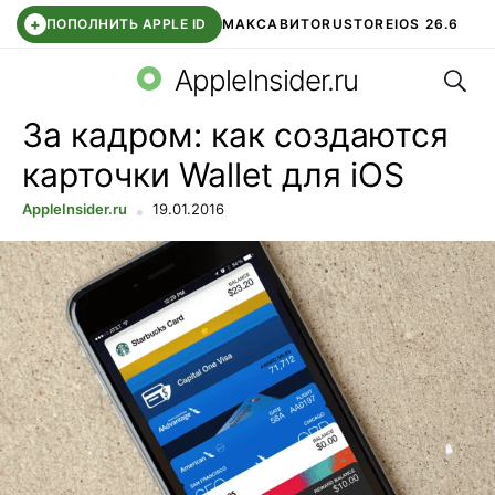
+
ПОПОЛНИТЬ APPLE ID
МАКС
АВИТО
RUSTORE
IOS 26.6
Поис
DDE STORE
СБЕР КИДС
ВТБ ОНЛАЙН
ЧАТ В ROBLOX
AppleInsider.ru
За кадром: как создаются
карточки Wallet для iOS
AppleInsider.ru
19.01.2016