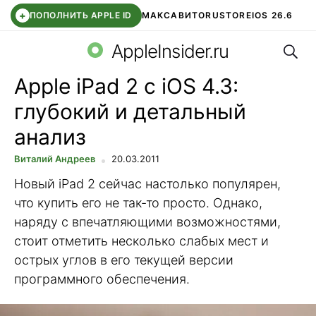
+
ПОПОЛНИТЬ APPLE ID
МАКС
АВИТО
RUSTORE
IOS 26.6
Поис
DDE STORE
СБЕР КИДС
ВТБ ОНЛАЙН
ЧАТ В ROBLOX
AppleInsider.ru
Apple iPad 2 с iOS 4.3:
глубокий и детальный
анализ
Виталий Андреев
20.03.2011
Новый iPad 2 сейчас настолько популярен,
что купить его не так-то просто. Однако,
наряду с впечатляющими возможностями,
стоит отметить несколько слабых мест и
острых углов в его текущей версии
программного обеспечения.