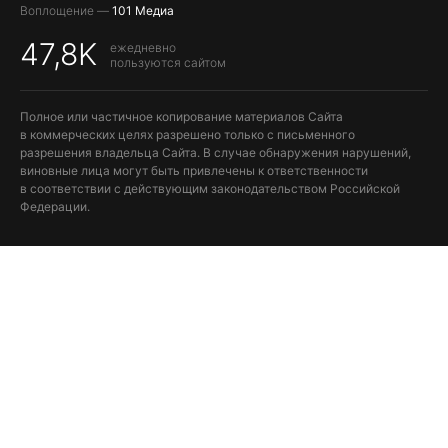
Воплощение —
101 Медиа
47,8K
ежедневно
пользуются сайтом
Полное или частичное копирование материалов Сайта
в коммерческих целях разрешено только с письменного
разрешения владельца Сайта. В случае обнаружения нарушений,
виновные лица могут быть привлечены к ответственности
в соответствии с действующим законодательством Российской
Федерации.