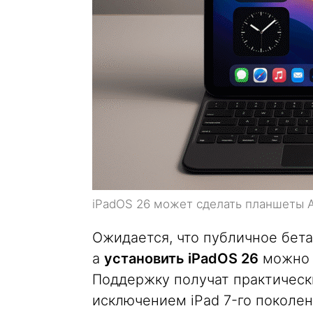
iPadOS 26 может сделать планшеты 
Ожидается, что публичное бета
а
установить iPadOS 26
можно б
Поддержку получат практически
исключением iPad 7-го поколе