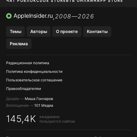
ЧАТ РОБЛОКС
DDE STORE
ВТБ ОНЛАЙН
APP STORE
OZON БАНК
KAKAOTALK И BIP
AppleInsider.ru
2008—2026
,
Темы
Авторы
О проекте
Контакты
Реклама
Редакционная политика
Политика конфиденциальности
Пользовательское соглашение
Правообладателям
Дизайн —
Миша Гончаров
Воплощение —
101 Медиа
145,4K
ежедневно
пользуются сайтом