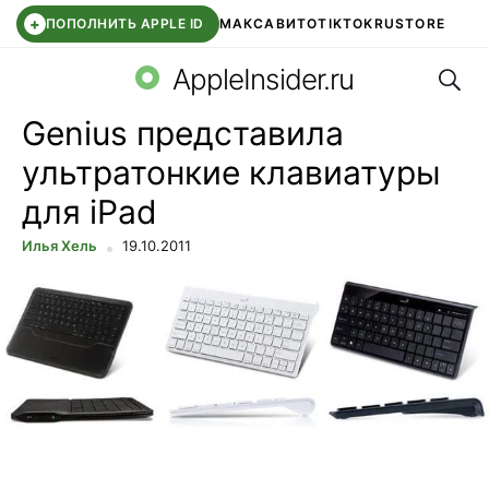
+
ПОПОЛНИТЬ APPLE ID
МАКС
АВИТО
TIKTOK
RUSTORE
Поис
SYNTARA
WB КЛУБ
IOS 26.6
APPLE ID
AppleInsider.ru
Genius представила
ультратонкие клавиатуры
для iPad
Илья Хель
19.10.2011