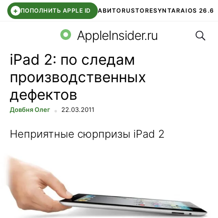
+
ПОПОЛНИТЬ APPLE ID
АВИТО
RUSTORE
SYNTARA
IOS 26.6
Поис
DDE STORE
СБЕР КИДС
ЧАТ ROBLOX
ВТБ ОНЛАЙН
AppleInsider.ru
iPad 2: по следам
производственных
дефектов
Довбня Олег
22.03.2011
Неприятные сюрпризы iPad 2